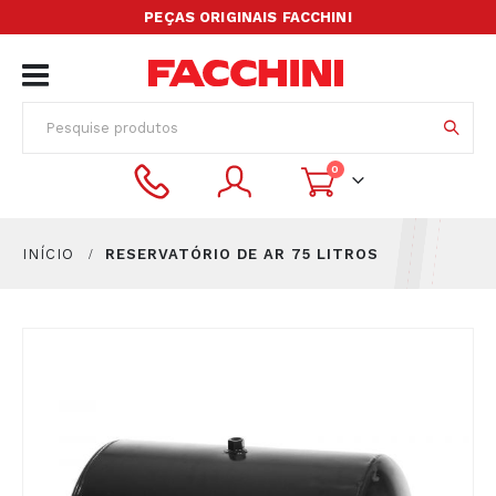
PEÇAS ORIGINAIS FACCHINI
Alternar
Nav
itens
0
Cart
INÍCIO
RESERVATÓRIO DE AR 75 LITROS
Pular
para
o
final
da
Galeria