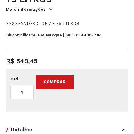
início
Mais informações
da
Galeria
RESERVATÓRIO DE AR 75 LITROS
de
Disponibilidade:
Em estoque
|
SKU
0344003704
imagens
R$ 549,45
Qtd:
COMPRAR
Detalhes