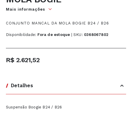
início
Mais informações
da
Galeria
CONJUNTO MANCAL DA MOLA BOGIE B24 / B26
de
Disponibilidade:
Fora de estoque
|
SKU
0368067802
imagens
R$ 2.621,52
Detalhes
Suspensão Boogie B24 / B26