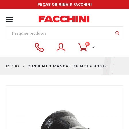
PEÇAS ORIGINAIS FACCHINI
Alternar
Nav
itens
0
Cart
INÍCIO
CONJUNTO MANCAL DA MOLA BOGIE
Pular
para
o
final
da
Galeria