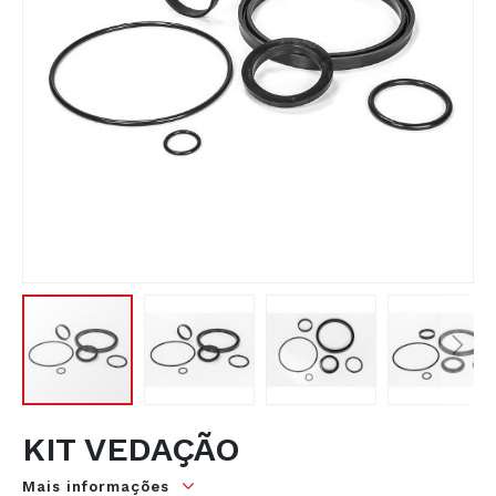
de
imagens
Saltar
KIT VEDAÇÃO
para
o
Mais informações