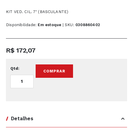
início
da
KIT VED. CIL. 7" (BASCULANTE)
Galeria
Disponibilidade:
Em estoque
|
SKU
0308860402
de
imagens
R$ 172,07
Qtd:
COMPRAR
Detalhes