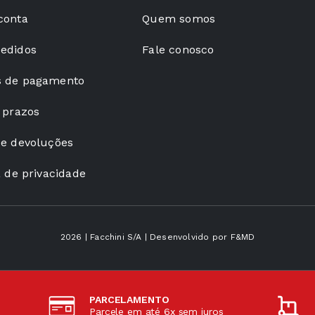
conta
Quem somos
edidos
Fale conosco
 de pagamento
 prazos
 e devoluções
a de privacidade
2026
| Facchini S/A | Desenvolvido por
F&MD
PARCELAMENTO
Parcele em até 6x sem juros