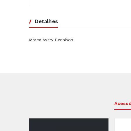
Saltar
para
Detalhes
o
início
Marca Avery Dennison
da
Galeria
de
imagens
Acessó