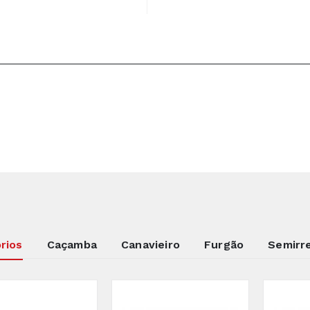
rios
Caçamba
Canavieiro
Furgão
Semirr